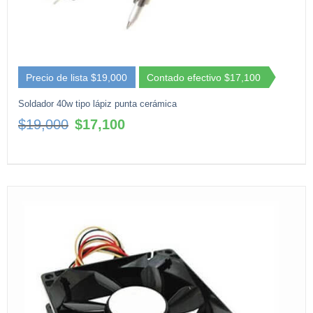
Precio de lista $19,000
Contado efectivo $17,100
Soldador 40w tipo lápiz punta cerámica
El
El
$
19,000
$
17,100
precio
precio
original
actual
era:
es:
$19,000.
$17,100.