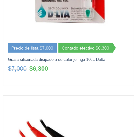
Precio de lista $7,000
Contado efectivo $6,300
Grasa siliconada disipadora de calor jeringa 10cc Delta
El
El
$
7,000
$
6,300
precio
precio
original
actual
era:
es:
$7,000.
$6,300.