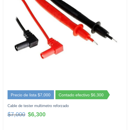
Precio de lista $7,000
Contado efectivo $6,300
Cable de tester multimetro reforzado
El
El
$
7,000
$
6,300
precio
precio
original
actual