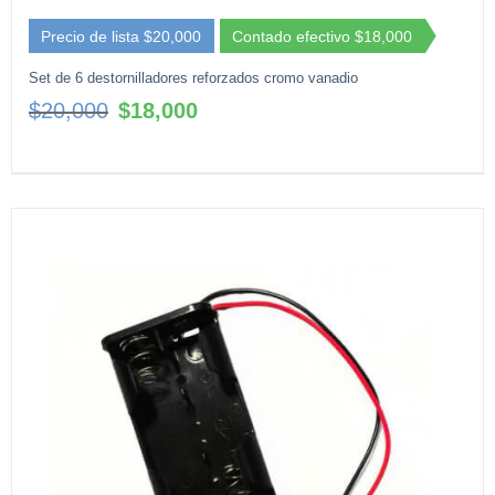
Precio de lista $20,000
Contado efectivo $18,000
Set de 6 destornilladores reforzados cromo vanadio
El
El
$
20,000
$
18,000
precio
precio
original
actual
era:
es:
$20,000.
$18,000.