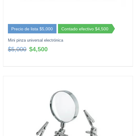
Precio de lista $5,000
Contado efectivo $4,500
Mini pinza universal electrónica
El
El
$
5,000
$
4,500
precio
precio
original
actual
era:
es:
$5,000.
$4,500.