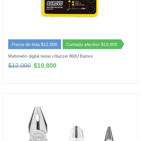
Precio de lista $12,000
Contado efectivo $10,800
Multimetro digital tester c/buzzer 860U Barovo
El
El
$
12,000
$
10,800
precio
precio
original
actual
era:
es:
$12,000.
$10,800.