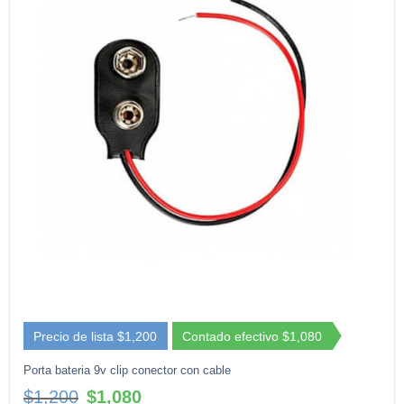
Precio de lista $1,200
Contado efectivo $1,080
Porta bateria 9v clip conector con cable
El
El
$
1,200
$
1,080