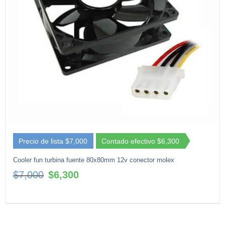
Precio de lista $7,000
Contado efectivo $6,300
Cooler fun turbina fuente 80x80mm 12v conector molex
El
El
$
7,000
$
6,300
precio
precio
original
actual
era:
es:
$7,000.
$6,300.