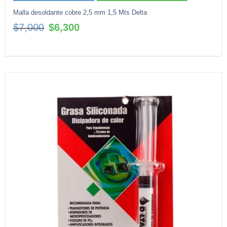
Malla desoldante cobre 2,5 mm 1,5 Mts Delta
El
El
$
7,000
$
6,300
precio
precio
original
actual
era:
es:
$7,000.
$6,300.