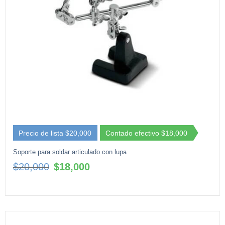
Precio de lista $20,000
Contado efectivo $18,000
Soporte para soldar articulado con lupa
El
El
$
20,000
$
18,000
precio
precio
original
actual
era:
es:
$20,000.
$18,000.