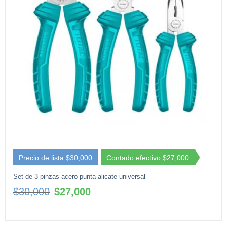
Precio de lista $30,000
Contado efectivo $27,000
Set de 3 pinzas acero punta alicate universal
El
El
$
30,000
$
27,000
precio
precio
original
actual
era:
es: