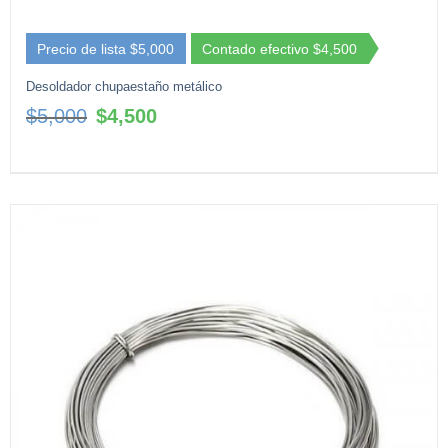
Precio de lista $5,000
Contado efectivo $4,500
Desoldador chupaestaño metálico
El
El
$
5,000
$
4,500
precio
precio
original
actual
era:
es:
$5,000.
$4,500.