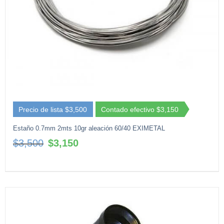
Precio de lista $3,500
Contado efectivo $3,150
Estaño 0.7mm 2mts 10gr aleación 60/40 EXIMETAL
El
El
$
3,500
$
3,150
precio
precio
original
actual
era:
es:
$3,500.
$3,150.