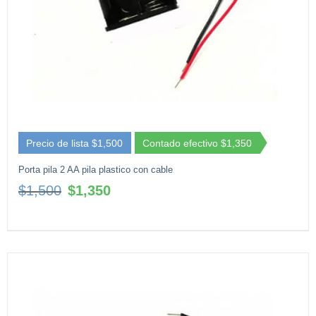
Precio de lista $1,500
Contado efectivo $1,350
Porta pila 2 AA pila plastico con cable
El
El
$
1,500
$
1,350
precio
precio
original
actual
era:
es:
$1,500.
$1,350.