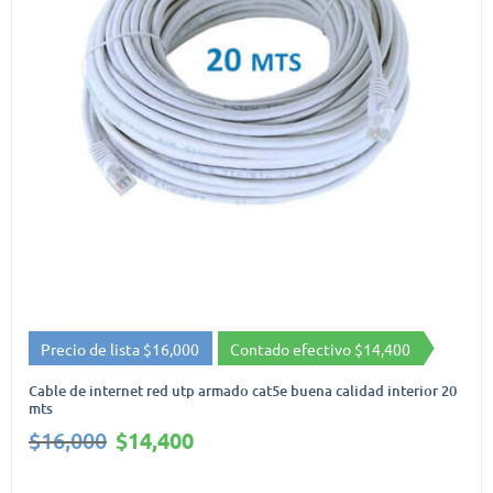
Precio de lista $16,000
Contado efectivo $14,400
Cable de internet red utp armado cat5e buena calidad interior 20
mts
El
El
$
16,000
$
14,400
precio
precio
original
actual