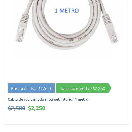
Precio de lista $2,500
Contado efectivo $2,250
Cable de red armado internet interior 1 metro
El
El
$
2,500
$
2,250
precio
precio
original
actual
era:
es: