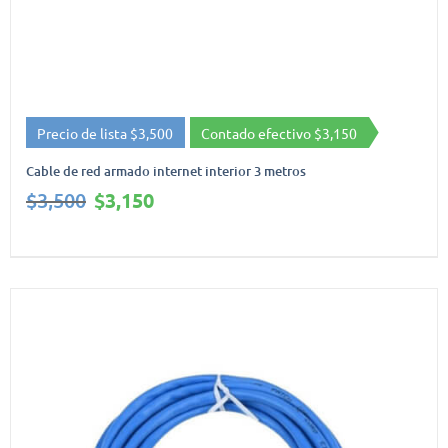
Precio de lista $3,500
Contado efectivo $3,150
Cable de red armado internet interior 3 metros
El
El
$
3,500
$
3,150
precio
precio
original
actual
era:
es:
$3,500.
$3,150.