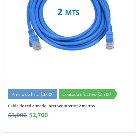
Precio de lista $3,000
Contado efectivo $2,700
Cable de red armado internet interior 2 metros
El
El
$
3,000
$
2,700
precio
precio
original
actual
era:
es: