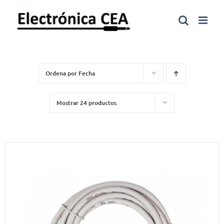
Saltar
al
contenido
Ordena por
Fecha
Mostrar
24 productos