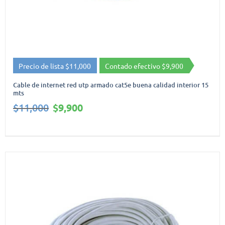
Precio de lista $11,000
Contado efectivo $9,900
Cable de internet red utp armado cat5e buena calidad interior 15
mts
El
El
$
11,000
$
9,900
precio
precio
original
actual
era:
es:
$11,000.
$9,900.