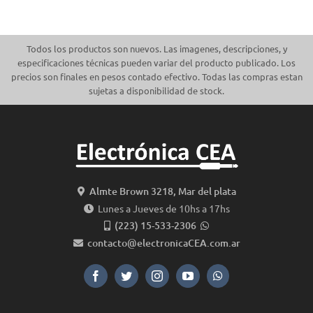
$3,000.
$2,700.
Todos los productos son nuevos. Las imagenes, descripciones, y
especificaciones técnicas pueden variar del producto publicado. Los
precios son finales en pesos contado efectivo. Todas las compras estan
sujetas a disponibilidad de stock.
Almte Brown 3218, Mar del plata
Lunes a Jueves de 10hs a 17hs
(223) 15-533-2306
contacto@electronicaCEA.com.ar