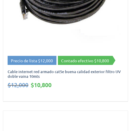
Precio de lista $12,000
Contado efectivo $10,800
Cable internet red armado cat5e buena calidad exterior filtro UV
doble vaina 10mts
El
El
$
12,000
$
10,800
precio
precio
original
actual
era:
es:
$12,000.
$10,800.