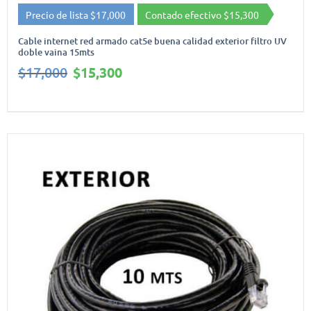
Precio de lista $17,000
Contado efectivo $15,300
Cable internet red armado cat5e buena calidad exterior filtro UV
doble vaina 15mts
El
El
$
17,000
$
15,300
precio
precio
original
actual
era:
es:
$17,000.
$15,300.