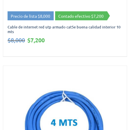
Precio de lista $8,000
Contado efectivo $7,200
Cable de internet red utp armado cat5e buena calidad interior 10
mts
El
El
$
8,000
$
7,200
precio
precio
original
actual
era:
es:
$8,000.
$7,200.