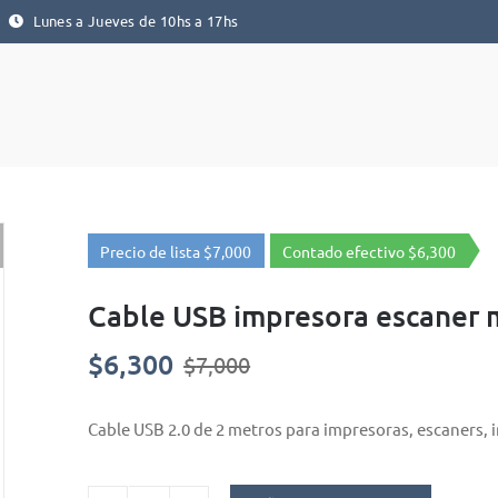
|
Lunes a Jueves de 10hs a 17hs
Precio de lista $7,000
Contado efectivo $6,300
Cable USB impresora escaner m
$
6,300
$
7,000
El
El
precio
precio
original
actual
Cable USB 2.0 de 2 metros para impresoras, escaners, i
era:
es:
$7,000.
$6,300.