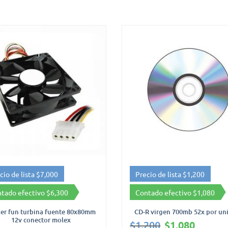
Precio de lista $1,200
Precio de lista $15,000
Contado efectivo $1,080
Contado efectivo $13,500
D-R virgen 700mb 52x por unidad
Tester de red UTP RJ45 y te
RJ11 Con funda cuero eco
El
El
1,200
$
1,080