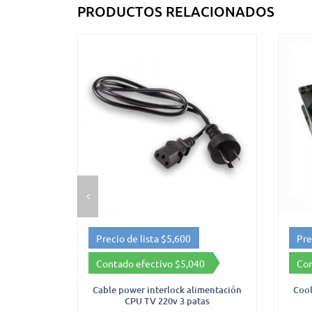
PRODUCTOS RELACIONADOS
0
Precio de lista $7,000
,040
Contado efectivo $6,300
 alimentación
Cooler fun turbina fuente 80x80mm
C
patas
12v conector molex
$