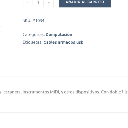
AÑADIR AL CARRITO
Cable
USB
impresora
SKU:
#1034
escaner
midi
Categorías:
Computación
con
Etiquetas:
Cables armados usb
filtros
1.5mts
cantidad
 escaners, instrumentos MIDI, y otros dispositivos. Con doble filtr